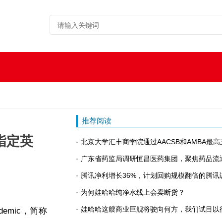
推荐阅读
指定英
北京大学汇丰商学院通过AACSB和AMBA最
广东省药监局调研恒昌医药集团，聚焦药品流
腾讯净利增长36%，计划回购规模翻倍的腾讯
为何娃哈哈纯净水线上会卖断货？
娃哈哈这艘商业巨舰将驶向何方，我们试目以
emic，简称