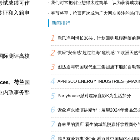
朗思考试成绩可作
我们时常把创业想得太过简单，认为获得成功
签证和入籍申
春节将至，抢票再次成为广大网友关注的热门
新闻排行
国际测评高校
ences、荷兰国
亚内政事务部
Partyhouse派对屋家庭影K为生活加分
索象卢永峰演讲精华：展望2024年爆品怎
森林里的酒店 看生物城凯悦嘉轩拿捏商务
腊八有爱万事“粥”全 看百胜中国里的小团