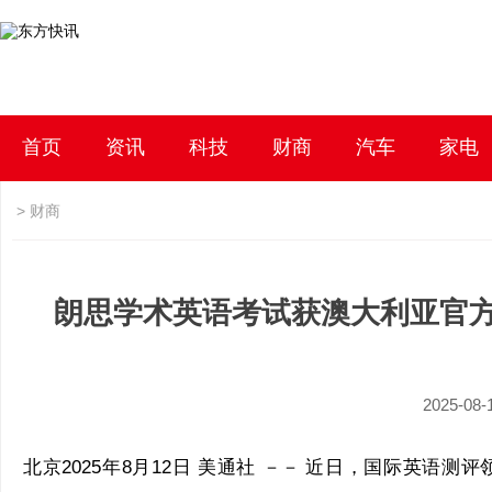
首页
资讯
科技
财商
汽车
家电
>
财商
朗思学术英语考试获澳大利亚官方认
2025-08-
北京
2025年8月12日
美通社 －－ 近日，国际英语测评领域迎